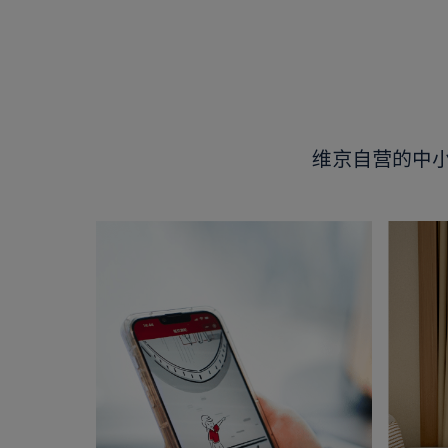
维京自营的中