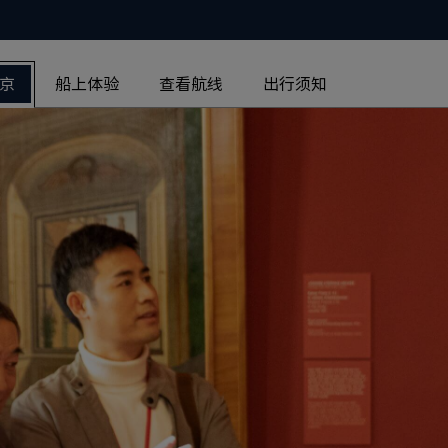
京
船上体验
查看航线
出行须知