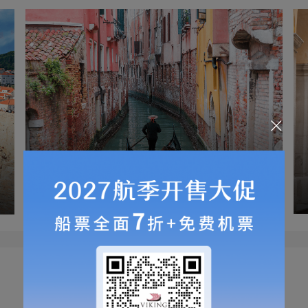
丰富的升级游览
行
了解详情
雅奢体验