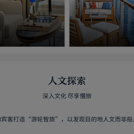
的细节
全船阳台房
详情
了解详情
人文探索
深入文化 尽享慢旅
的宾客打造“游轮智旅”，以发现目的地人文而非船