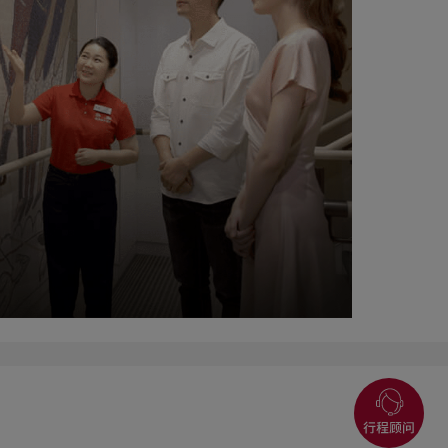
上体验
了解详情