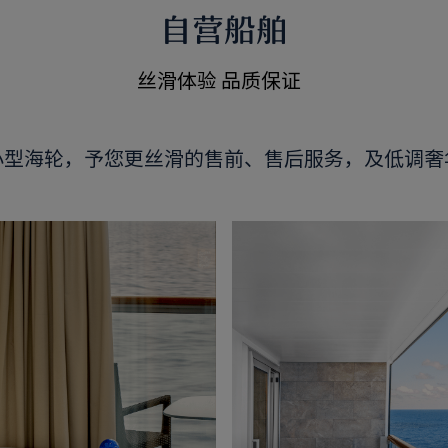
自营船舶
丝滑体验 品质保证ﾠ
小型海轮，予您更丝滑的售前、售后服务，及低调奢