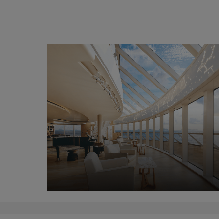
无赌场及幼童
了解详情