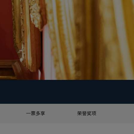
一票多享
荣誉奖项