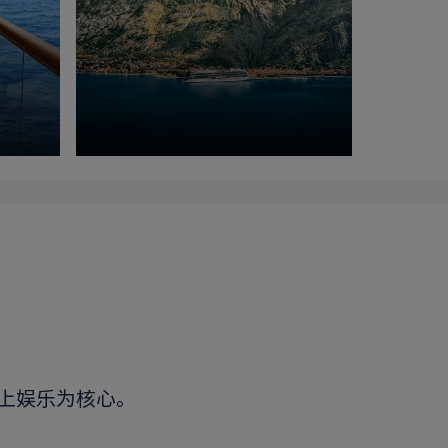
离目的地更近
了解详情
上娱乐为核心。