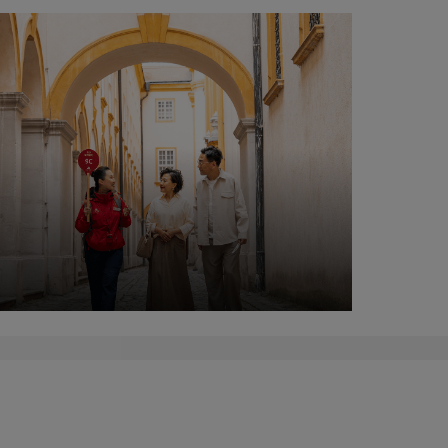
程松弛有度
了解详情