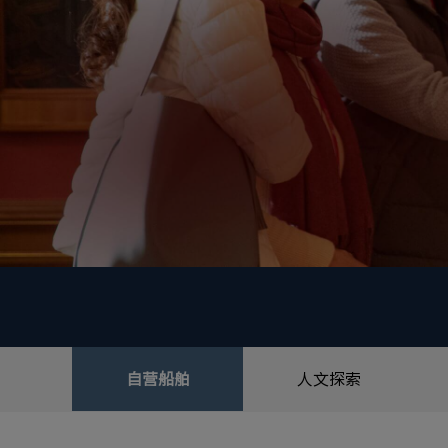
自营船舶
人文探索