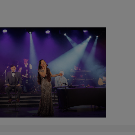
情增知的文娱
了解详情