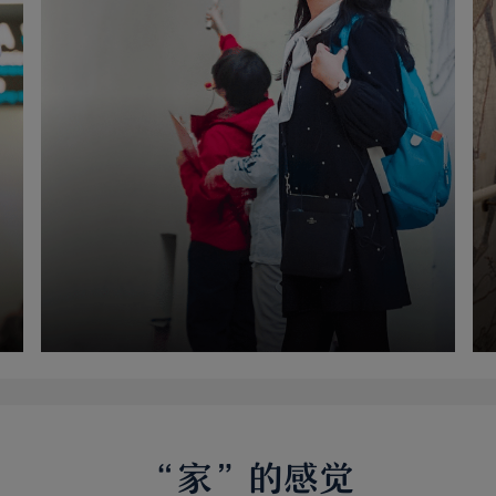
岸上导览
船
了解详情
“家”的感觉