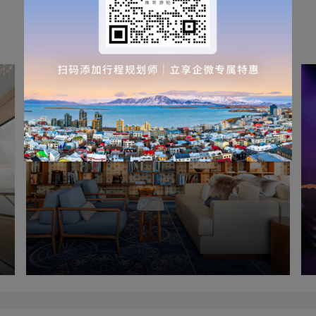
文艺氛围ﾠ静雅娱乐
海上艺术及文学
怡
了解详情