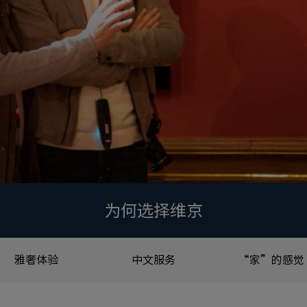
为何选择维京
雅奢体验
中文服务
“家”的感觉