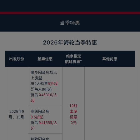
当季特惠
2026年海轮当季特惠
维京指定
出发月份
船票优惠
其他优惠
航班机票*
豪华阳台房及以
上房型
第2人船票
6折起
即每人8折起
折后
¥46310/人
起
10月
2026年9
高级阳台房
出发
月、10月
8.5折起
机票
折后
¥41555/人
0元
起
精致阳台房