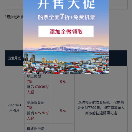
¥25019/人起
*
限指定出发日期及指定航线
查看活动规则与条款
2027年海轮当季特惠
维京指定航
出发月份
船票优惠
其他优惠
班机票*
豪华阳台房及
以上房型
7折
0元
折后
¥30302/
人起
高级阳台房
选购指定航次套房舱，仅需额
2027年1
7折
外支付7700元，即可尊享单人
月-8月
0元
折后
¥25262/
商务舱往返机票礼遇
人起
精致阳台房