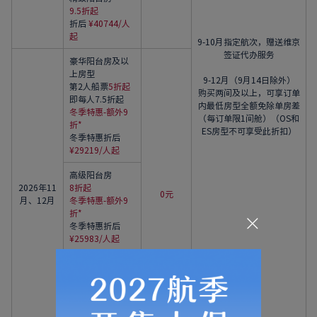
9.5折起
折后
¥40744/人
起
9-10月指定航次，赠送维京
签证代办服务
豪华阳台房及以
上房型
9-12月（9月14日除外）
第2人船票
5折起
购买两间及以上，可享订单
即每人7.5折起
内最低房型全额免除单房差
冬季特惠-额外9
（每订单限1间舱）（OS和
折*
ES房型不可享受此折扣）
冬季特惠折后
¥29219/人起
高级阳台房
2026年11
8折起
0元
月、12月
冬季特惠-额外9
折*
冬季特惠折后
¥25983/人起
精致阳台房
9折起
冬季特惠-额外9
折*
冬季特惠折后