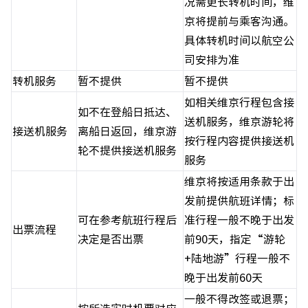
况需更长转机时间，维
京将提前与乘客沟通。
具体转机时间以航空公
司安排为准
转机服务
暂不提供
暂不提供
如相关维京行程包含接
如不在登船日抵达、
送机服务，维京游轮将
接送机服务
离船日返回，维京游
按行程内容提供接送机
轮不提供接送机服务
服务
维京将按适用条款于出
发前提供航班详情；标
可在参考航班行程后
准行程一般不晚于出发
出票流程
决定是否出票
前90天，指定“游轮
+陆地游”行程一般不
晚于出发前60天
一般不得改签或退票；