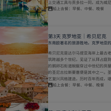
上交通工具与贡多拉一同，成为威
船上含餐：早餐、中餐、晚餐
第3天 克罗地亚｜希贝尼克
东南欧著名的旅游胜地，克罗地亚
希贝尼克是达尔马提亚海岸上最古
筑跨越多个世纪，见证了从拜占庭
的鹅卵石街道蜿蜒穿过中世纪的房
的圣尼古拉斯要塞便是其中之一。
艺复兴风格建造，历时百年而成，
船上含餐：早餐、中餐、晚餐