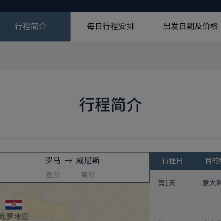
行程简介
每日行程安排
出发日期及价格
行程简介
罗马
威尼斯
行程日
目的
登船
离船
第1天
意大