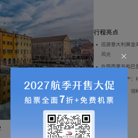
第7天
意大
斯
行程亮点
第8天
意大
巡游意大利黄金
（奇
亚）
风光
在西西里岛和巴
打卡世界遗产：
走进威尼斯，领
克罗地亚 | 希贝
2