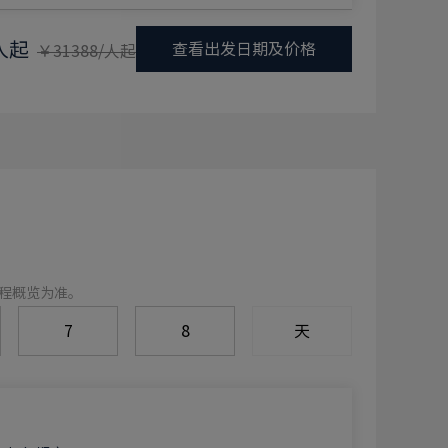
人起
查看出发日期及价格
￥31388/人起
程概览为准。
7
8
天