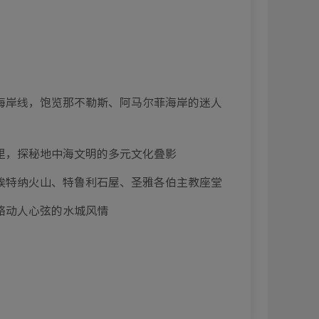
利｜那不勒
全景巴士观光之旅，穿行那不勒
斯，探寻其璀璨的历史文化
到港 7:00 离港 17:00
利｜罗马
离船日
海岸线，饱览那不勒斯、阿马尔菲海岸的迷人
维塔韦基
到港 5:00
里，探秘地中海文明的多元文化叠影
埃特纳火山、特鲁利石屋、圣雅各伯主教座堂
略动人心弦的水城风情
尼克