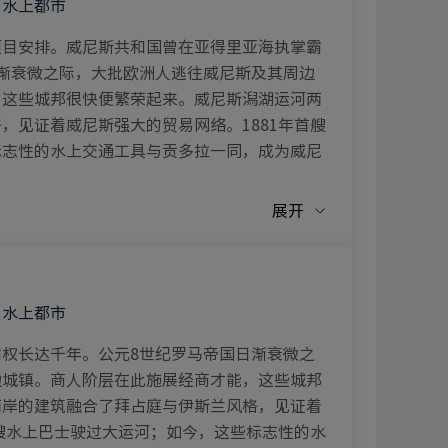
漫水上都市
项目安排。威尼斯共和国曾在亚得里亚海执掌霸
渐衰微之际，大批欧洲人逃往威尼斯及其周边
，这些城邦很快便繁荣起来。威尼斯潟湖运河两
，见证着威尼斯强大的贸易网络。1881年首艘
标志性的水上交通工具与贡多拉一同，成为威尼
展开
漫水上都市
权长达千年。公元8世纪罗马帝国日渐衰微之
边城镇。商人阶层在此施展经商才能，这些城邦
两岸的建筑融合了拜占庭与伊斯兰风格，见证着
首艘水上巴士驶过大运河；如今，这些标志性的水