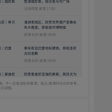
利｜威尼斯
悠游威尼斯，探访圣马可广场
过夜停靠 离港 17:00
地亚｜希贝
漫游老城区，欣赏世界遗产圣雅各
布大教堂，参观城市博物馆
到港 8:00 离港 18:00
利｜巴里
乘车观览巴里地标建筑，参观圣尼
古拉圣殿
到港 8:00 离港 18:00
日｜爱奥尼
欣赏爱奥尼亚海的美景，其风光为
巡航
同名群岛勾勒出天然背景
镇，不一定是游轮停靠港；抵达/离港时间仅供参考，
情况调整。
利｜西西里
游览墨西拿的历史核心区，邂逅建
墨西拿）
筑与艺术瑰宝
到港 8:00 离港 17:00