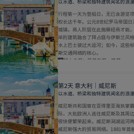
以水道、桥梁和独特建筑闻名的浪
行程第一天为登船日，无已含游览
权长达千年。公元8世纪罗马帝国日
城镇。商人阶层在此施展经商才能
岸的建筑融合了拜占庭与伊斯兰风格
水上巴士驶过大运河；如今，这些
斯交通网络的核心。
船上含餐：简单午餐、晚餐
第2天 意大利｜威尼斯
以水道、桥梁和独特建筑闻名的浪
威尼斯共和国曾在亚得里亚海执掌霸
际，大批欧洲人逃往威尼斯及其周
很快便繁荣起来。威尼斯潟湖运河
威尼斯强大的贸易网络。1881年