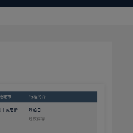
地城市
行程简介
利｜威尼斯
登船日
过夜停靠