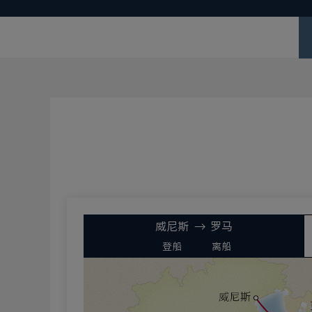
威尼斯
罗马
登船
离船