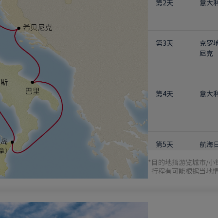
第2天
意大
第3天
克罗
尼克
第4天
意大
第5天
航海
亚海
*
目的地指游览城市/小
行程有可能根据当地
第6天
意大
岛（