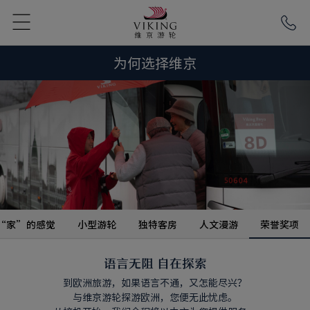
为何选择维京
“家”的感觉
小型游轮
独特客房
人文漫游
荣誉奖项
语言无阻 自在探索
到欧洲旅游，如果语言不通，又怎能尽兴？
与维京游轮探游欧洲，您便无此忧虑。