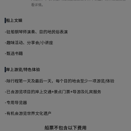
看详情。
船上文娱
-驻船钢琴师演奏、目的地民俗表演
-趣味活动、分享会/小讲座
-甄选书籍
岸上游览/特色体验
-除行程第一天及最后一天，每个目的地含至少一项游览/体验
-已含游览项目的岸上交通+景点门票+导游及礼宾服务
-专用导览器
-有机会游览世界文化遗产
船票不包含以下费用