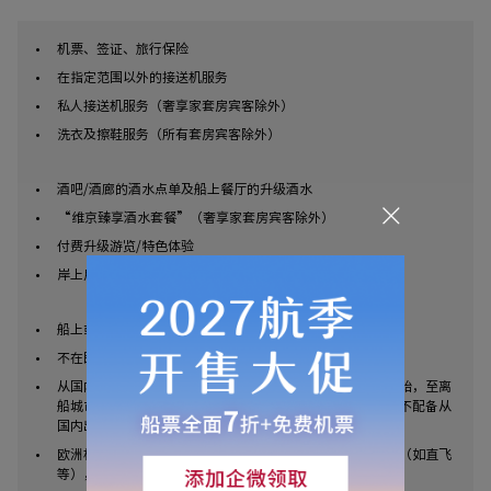
机票、签证、旅行保险
在指定范围以外的接送机服务
私人接送机服务（奢享家套房宾客除外）
洗衣及擦鞋服务（所有套房宾客除外）
酒吧/酒廊的酒水点单及船上餐厅的升级酒水
“维京臻享酒水套餐”（奢享家套房宾客除外）
付费升级游览/特色体验
岸上用餐（除非已含在付费升级游览项目或陆地游中的餐饮）
船上或岸上的个人消费
不在既定行程中的费用，以及自由活动中的任何消费
从国内出发的领队（维京游轮提供的行程从落地登船城市开始，至离
船城市值机结束。行程适用个人签证，非团队签证，因此并不配备从
国内出发或返程的领队）
欧洲机场转机服务（如您对航班安排有特殊需要或指定要求（如直飞
等），请在维京协助订票时选择实时机票）