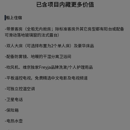
已含项目内藏更多价值
船上住宿
-带景客房（全船无内舱房；除标准客房外其它房型都有阳台或配备
可滑动落地玻璃窗的法式露台）
-双人大床（可选择布置为2个单人床）及豪华床品
-配备防雾镜、地暖的干湿分离卫浴间
-吹风机、维京独家Freyja品牌洗漱/个人护理用品
-平板遥控电视，免费精选中文电影及电视频道
-可独立控温空调
-卫星电话
-保险箱
-电热水壶