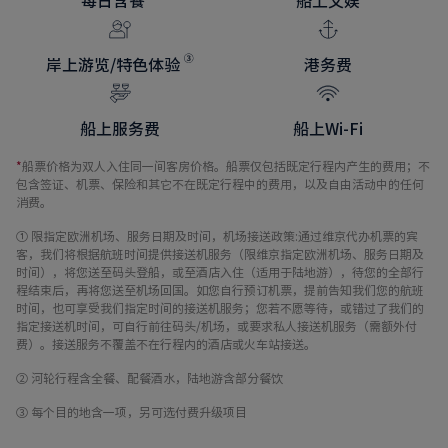
每日含餐
船上文娱
岸上游览/特色体验
港务费
船上服务费
船上Wi-Fi
*
船票价格为双人入住同一间客房价格。船票仅包括既定行程内产生的费用；不
包含签证、机票、保险和其它不在既定行程中的费用，以及自由活动中的任何
消费。
① 限指定欧洲机场、服务日期及时间，机场接送政策:通过维京代办机票的宾
客，我们将根据航班时间提供接送机服务（限维京指定欧洲机场、服务日期及
时间），将您送至码头登船，或至酒店入住（适用于陆地游），待您的全部行
程结束后，再将您送至机场回国。如您自行预订机票，提前告知我们您的航班
时间，也可享受我们指定时间的接送机服务；您若不愿等待，或错过了我们的
指定接送机时间，可自行前往码头/机场，或要求私人接送机服务（需额外付
费）。接送服务不覆盖不在行程内的酒店或火车站接送。
② 河轮行程含全餐、配餐酒水，陆地游含部分餐饮
③ 每个目的地含一项，另可选付费升级项目