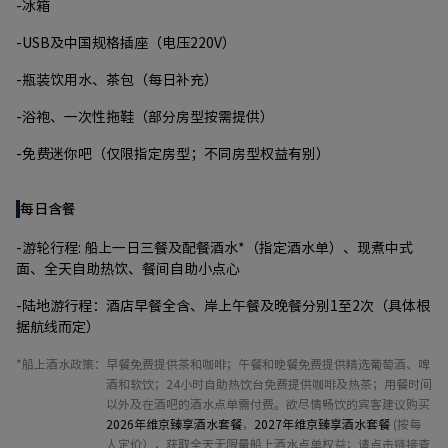
-冰箱
-USB及中国规格插座（电压220V）
-瓶装饮用水、茶包（每日补充）
-浴袍、一次性拖鞋（部分房型按需提供）
-免费迷你吧（仅限指定房型；不同房型权益有别）
每日含餐
-游轮行程: 船上一日三餐及配餐酒水*（指定酒水单）、现煮中式
面、全天自助热饮、餐间自助小点心
-陆地游行程：酒店早餐全含、岸上午餐及晚餐分别1至2次（具体根
据航线而定）
*船上酒水政策：
早餐免费提供茶和咖啡；午餐和晚餐免费提供精选葡萄酒、啤
酒和软饮；24小时自助热饮台免费提供咖啡及热茶；用餐时间
以外及在酒吧的酒水点单需付费。欲尽情畅饮的宾客建议购买
2026年维京臻享酒水套餐
，
2027年维京臻享酒水套餐
(按每
人定价），获取全天无限量船上酒水点单权益；请点击链接查